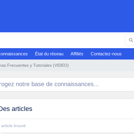
connaissances
État du réseau
Affiliés
Contactez-nous
mas Frecuentes y Tutoriales (VIDEO)
es articles
article trouvé