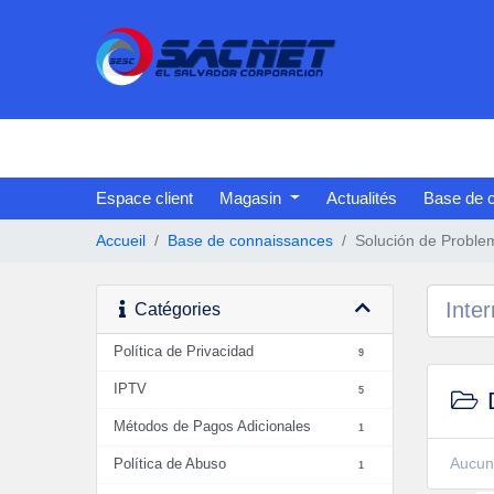
Espace client
Magasin
Actualités
Base de 
Accueil
Base de connaissances
Solución de Proble
Catégories
Política de Privacidad
9
IPTV
5
D
Métodos de Pagos Adicionales
1
Aucun 
Política de Abuso
1