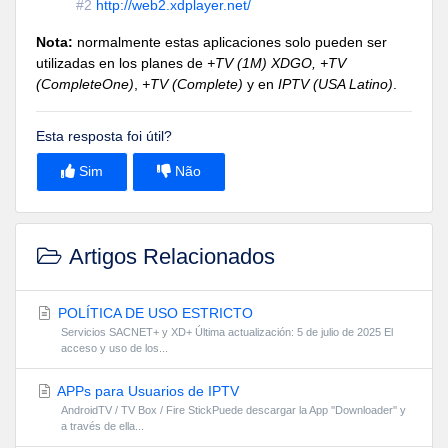
#2
http://web2.xdplayer.net/
Nota:
normalmente estas aplicaciones solo pueden ser
utilizadas en los planes de
+TV (1M) XDGO, +TV
(CompleteOne)
,
+TV (Complete)
y en
IPTV (USA Latino)
.
Esta resposta foi útil?
Sim
Não
Artigos Relacionados
POLÍTICA DE USO ESTRICTO
Servicios SACNET+ y XD+ Última actualización: 5 de julio de 2025 El
acceso y uso de los...
APPs para Usuarios de IPTV
AndroidTV / TV Box / Fire StickPuede descargar la App ''Downloader'' y
a través de ella...