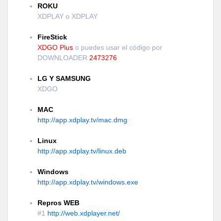
ROKU
XDPLAY o XDPLAY
FireStick
XDGO Plus
o puedes usar el código por
DOWNLOADER
2473276
LG Y SAMSUNG
XDGO
MAC
http://app.xdplay.tv/mac.dmg
Linux
http://app.xdplay.tv/linux.deb
Windows
http://app.xdplay.tv/windows.exe
Repros WEB
#1
http://web.xdplayer.net/