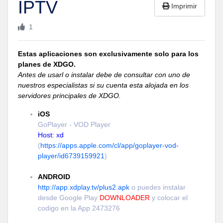
IPTV
Imprimir
1
Estas aplicaciones son exclusivamente solo para los
planes de XDGO.
Antes de usarl o instalar debe de consultar con uno de
nuestros especialistas si su cuenta esta alojada en los
servidores principales de XDGO.
iOS
GoPlayer - VOD Player
Host: xd
(
https://apps.apple.com/cl/app/goplayer-vod-
player/id6739159921
)
ANDROID
http://app.xdplay.tv/plus2.apk
o puedes instalar
desde Google Play
DOWNLOADER
y colocar el
codigo en la App 2473276