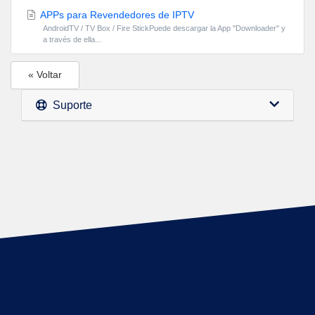
APPs para Revendedores de IPTV
AndroidTV / TV Box / Fire StickPuede descargar la App ''Downloader'' y
a través de ella...
« Voltar
Suporte