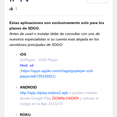
1
Estas aplicaciones son exclusivamente solo para los
planes de XDGO.
Antes de usarl o instalar debe de consultar con uno de
nuestros especialistas si su cuenta esta alojada en los
servidores principales de XDGO.
iOS
GoPlayer - VOD Player
Host: xd
(
https://apps.apple.com/cl/app/goplayer-vod-
player/id6739159921
)
ANDROID
http://app.xdplay.tv/plus2.apk
o puedes instalar
desde Google Play
DOWNLOADER
y colocar el
codigo en la App 2473276
ROKU