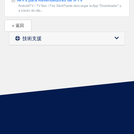
AndroidTV / TV Box / Fire StickPuede descargar la App ''Downloader'' y
a través de ella...
« 返回
技術支援