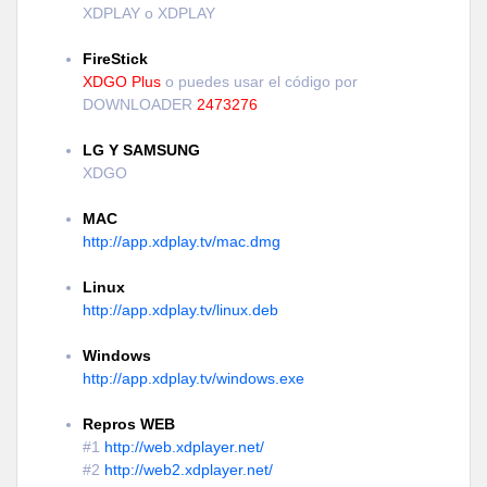
XDPLAY o XDPLAY
FireStick
XDGO Plus
o puedes usar el código por
DOWNLOADER
2473276
LG Y SAMSUNG
XDGO
MAC
http://app.xdplay.tv/mac.dmg
Linux
http://app.xdplay.tv/linux.deb
Windows
http://app.xdplay.tv/windows.exe
Repros WEB
#1
http://web.xdplayer.net/
#2
http://web2.xdplayer.net/