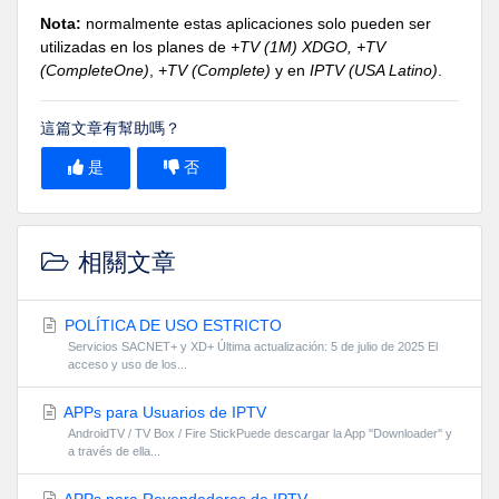
Nota:
normalmente estas aplicaciones solo pueden ser
utilizadas en los planes de
+TV (1M) XDGO, +TV
(CompleteOne)
,
+TV (Complete)
y en
IPTV (USA Latino)
.
這篇文章有幫助嗎？
是
否
相關文章
POLÍTICA DE USO ESTRICTO
Servicios SACNET+ y XD+ Última actualización: 5 de julio de 2025 El
acceso y uso de los...
APPs para Usuarios de IPTV
AndroidTV / TV Box / Fire StickPuede descargar la App ''Downloader'' y
a través de ella...
APPs para Revendedores de IPTV