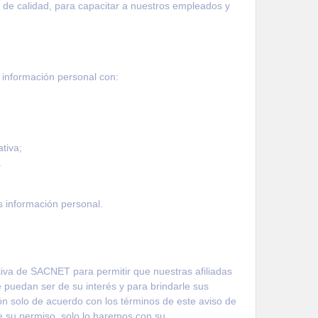
 de calidad, para capacitar a nuestros empleados y
 información personal con:
ativa;
.
s información personal.
tiva de
SACNET
para permitir que nuestras afiliadas
 puedan ser de su interés y para brindarle sus
ión solo de acuerdo con los términos de este aviso de
re su permiso, solo lo haremos con su