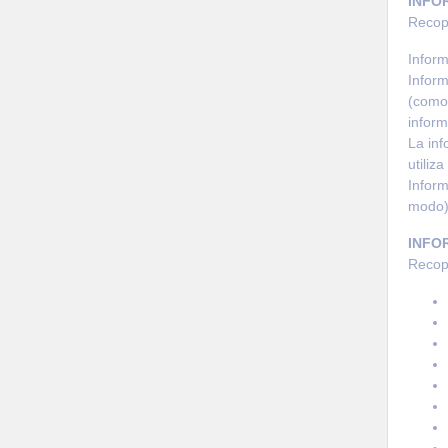
INFO
Recopi
Inform
Inform
(como 
inform
La inf
utiliz
Inform
modo)
INFO
Recopi