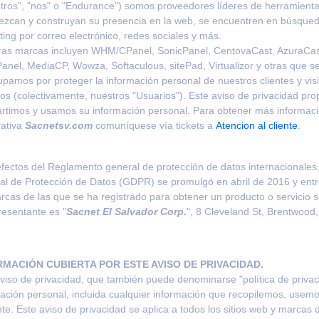
tros", "nos" o "
Endurance
") somos proveedores líderes de herramient
ezcan y construyan su presencia en la web, se encuentren en búsqueda
ing por correo electrónico, redes sociales y más.
ras marcas incluyen WHM/
CPanel
,
SonicPanel
,
CentovaCast
, AzuraCas
G WEB)
0
anel,
MediaCP
,
Wowza
,
Softaculous
,
sitePad
,
Virtualizor
y otras que se
pamos por proteger la información personal de nuestros clientes y visit
ios (colectivamente, nuestros "Usuarios"). Este aviso de privacidad pr
timos y usamos su información personal. Para obtener más informació
rativa
Sacnetsv.com
comuníquese vía tickets a
Atencion al cliente
.
efectos del Reglamento general de protección de datos internacionale
l de Protección de Datos (GDPR) se promulgó en abril de 2016 y entr
rcas de las que se ha registrado para obtener un producto o servicio s
resentante es "
Sacnet
El Salvador
Corp.
", 8
Cleveland
St
, Brentwood
RMACIÓN CUBIERTA POR ESTE AVISO DE PRIVACIDAD.
viso de privacidad, que también puede denominarse "política de privac
mación personal, incluida cualquier información que recopilemos, use
te. Este aviso de privacidad se aplica a todos los sitios web y marcas d