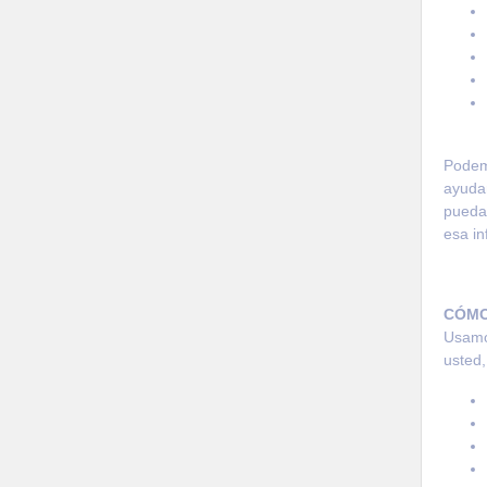
Podem
ayudar
puedan
esa in
CÓMO
Usamos
usted,