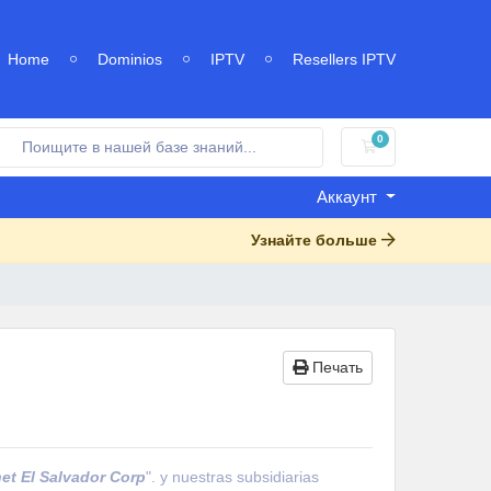
Home
Dominios
IPTV
Resellers IPTV
0
Корзина
Аккаунт
Узнайте больше
Печать
et
El Salvador
Corp
"
. y nuestras subsidiarias