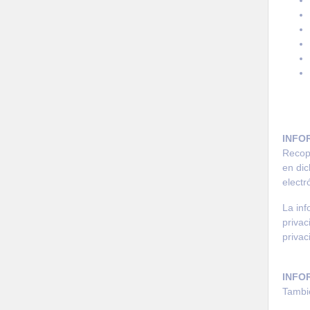
INFO
Recopi
en dic
electr
La inf
privac
privac
INFO
Tambié