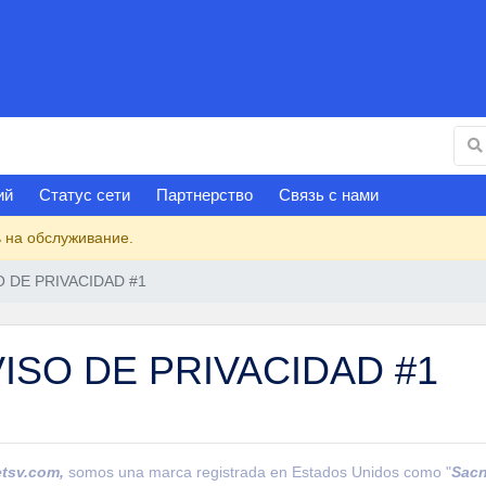
ий
Статус сети
Партнерство
Связь с нами
 на обслуживание.
O DE PRIVACIDAD #1
VISO DE PRIVACIDAD #1
tsv.com,
somos una marca registrada en Estados Unidos como "
Sacn