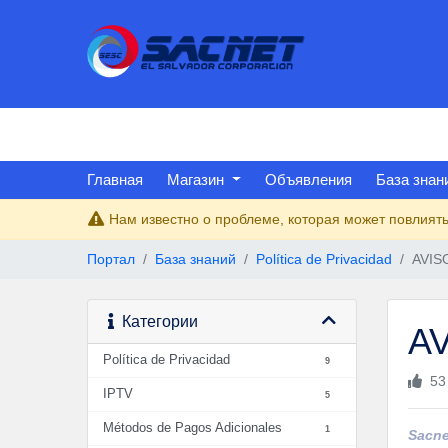
Главная
Магазин
Объявления
База знан
Нам известно о проблеме, которая может повлиять
Портал
База знаний
Política de Privacidad
AVIS
Категории
A
Política de Privacidad
9
53
IPTV
5
Métodos de Pagos Adicionales
1
Sacne