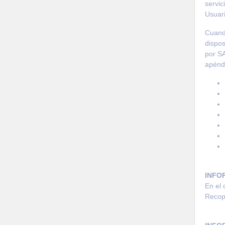
servic
Usuari
Cuando
dispos
por
S
apéndi
INFO
En el 
Recopi