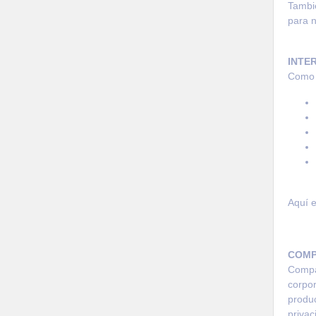
Tambié
para n
INTE
Como s
Aquí e
COMP
Compar
corpor
produc
privac