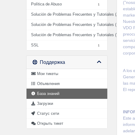
("noso
Política de Abuso
1
establ
Solución de Problemas Frecuentes y Tutoriales (AUDIO)
market
2
Nuest
Solución de Problemas Frecuentes y Tutoriales (HOSTIN
VDO P
preocu
Solución de Problemas Frecuentes y Tutoriales (VIDEO)
0
servic
SSL
1
compar
corpo
Поддержка
A los 
Мои тикеты
Genera
las ma
Объявления
El rep
База знаний
Загрузки
INFO
Статус сети
Este a
Открыть тикет
infor
adelan