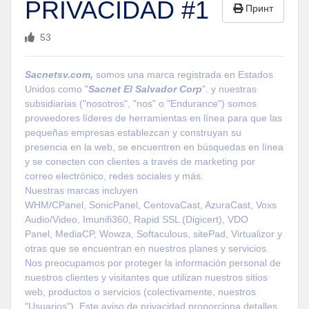
PRIVACIDAD #1
Принт
53
Sacnetsv.com,
somos una marca registrada en Estados
Unidos como "
Sacnet
El Salvador
Corp
"
. y nuestras
subsidiarias ("nosotros", "nos" o "
Endurance
") somos
proveedores líderes de herramientas en línea para que las
pequeñas empresas establezcan y construyan su
presencia en la web, se encuentren en búsquedas en línea
y se conecten con clientes a través de marketing por
correo electrónico, redes sociales y más.
Nuestras marcas incluyen
WHM/
CPanel
,
SonicPanel
,
CentovaCast
, AzuraCast, Voxs
Audio/Video, Imunifi360, Rapid SSL (Digicert), VDO
Panel,
MediaCP
,
Wowza
,
Softaculous
,
sitePad
,
Virtualizor
y
otras que se encuentran en nuestros planes y servicios.
Nos preocupamos por proteger la información personal de
nuestros clientes y visitantes que utilizan nuestros sitios
web, productos o servicios (colectivamente, nuestros
"Usuarios"). Este aviso de privacidad proporciona detalles