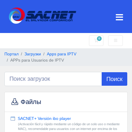
0
Корзина
Портал
Загрузки
Apps para IPTV
APPs para Usuarios de IPTV
Поиск
Файлы
SACNET+ Versión ibo player
(Activación fácil y rápido mediante un código de un solo uso o mediante
MAC), recomendable para usuarios con un internet por encima de los