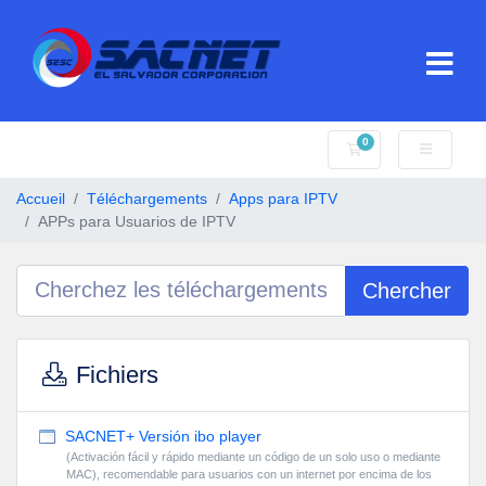
0
Votre panier
Accueil
Téléchargements
Apps para IPTV
APPs para Usuarios de IPTV
Chercher
Fichiers
SACNET+ Versión ibo player
(Activación fácil y rápido mediante un código de un solo uso o mediante
MAC), recomendable para usuarios con un internet por encima de los