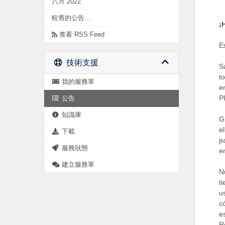
八月 2022
較舊的公告...
¡
查看 RSS Feed
E
技術支援
S
t
我的服務單
e
P
公告
知識庫
G
e
下載
p
服務狀態
e
建立服務單
N
t
u
c
e
R