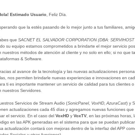
Hola! Estimado Usuario
, Feliz Día.
sperando que la estés pasando de lo mejor junto a tus familiares, amigo
abes que
SACNET EL SALVADOR CORPORATION (DBA: SERVIHOST US
odo su equipo estamos comprometidos a brindarte el mejor servicio pos
n nuestros métodos de atención al cliente y no solo en ello; si no que 
lataformas & Software.
racias al avance de la tecnología y las nuevas actualizaciones person
llas, nos permiten brindarle nuevas experiencias e innovaciones en c
ara ti es importante mantener un servicio de calidad para tus clientes 
n nuestros Servidores.
uestros Servicios de Stream Audio (
SonicPanel, VoxHD, AzuraCast
) y 
ienen actualizaciones cada 45 días y agregamos nuevas funciones que l
sar el servicio. En el caso del
VoxHD
y
VoxTV
, en las próximas horas, l
ódigo en las APK generadas en el sistema para que se puedan publica
sa actualización contará con mejoras dentro de la interfaz del APP com
edes Sociales y otras funciones).