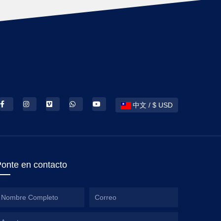
中文 / $ USD
onte en contacto