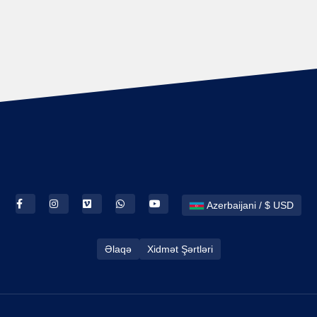
Azerbaijani / $ USD
Əlaqə
Xidmət Şərtləri