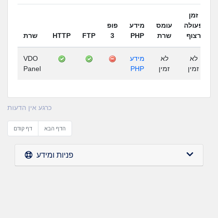
זמן
פעולה
עומס
מידע
פופ
שרת
HTTP
FTP
3
PHP
שרת
רצוף
VDO
מידע
לא
לא
Panel
PHP
זמין
זמין
כרגע אין הדעות
הדף הבא
דף קודם
פניות ומידע