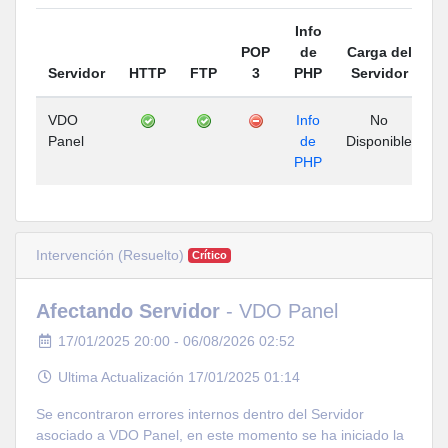
Info
POP
de
Carga del
H
Servidor
HTTP
FTP
3
PHP
Servidor
VDO
Info
No
Panel
de
Disponible
D
PHP
Intervención (Resuelto)
Crítico
Afectando Servidor
- VDO Panel
17/01/2025 20:00 - 06/08/2026 02:52
Ultima Actualización 17/01/2025 01:14
Se encontraron errores internos dentro del Servidor
asociado a VDO Panel, en este momento se ha iniciado la