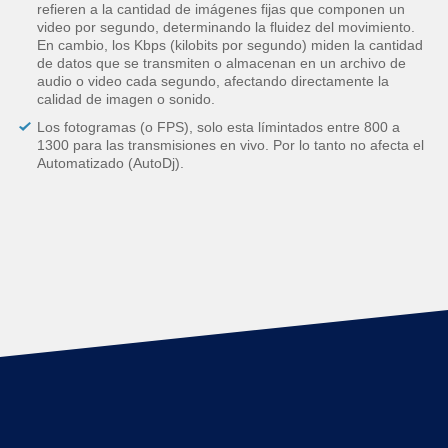
refieren a la cantidad de imágenes fijas que componen un
video por segundo, determinando la fluidez del movimiento.
En cambio, los Kbps (kilobits por segundo) miden la cantidad
de datos que se transmiten o almacenan en un archivo de
audio o video cada segundo, afectando directamente la
calidad de imagen o sonido.
Los fotogramas (o FPS), solo esta límintados entre 800 a
1300 para las transmisiones en vivo. Por lo tanto no afecta el
Automatizado (AutoDj).