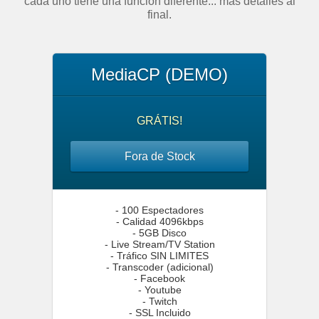
cada uno tiene una función diferente... más detalles al
final.
MediaCP (DEMO)
GRÁTIS!
Fora de Stock
- 100 Espectadores
- Calidad 4096kbps
- 5GB Disco
- Live Stream/TV Station
- Tráfico SIN LIMITES
- Transcoder (adicional)
- Facebook
- Youtube
- Twitch
- SSL Incluido