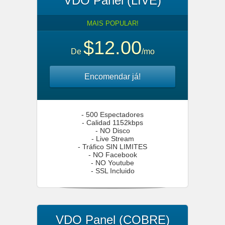
VDO Panel (LIVE)
MAIS POPULAR!
$12.00
De
/mo
Encomendar já!
- 500 Espectadores
- Calidad 1152kbps
- NO Disco
- Live Stream
- Tráfico SIN LIMITES
- NO Facebook
- NO Youtube
- SSL Incluido
VDO Panel (COBRE)