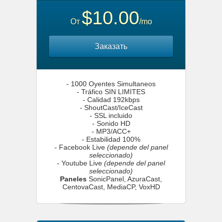
$10.00
От
/mo
Заказать
- 1000 Oyentes Simultaneos
- Tráfico SIN LIMITES
- Calidad 192kbps
- ShoutCast/IceCast
- SSL incluido
- Sonido HD
- MP3/ACC+
- Estabilidad 100%
- Facebook Live
(depende del panel
seleccionado)
- Youtube Live
(depende del panel
seleccionado)
Paneles
SonicPanel, AzuraCast,
CentovaCast, MediaCP, VoxHD