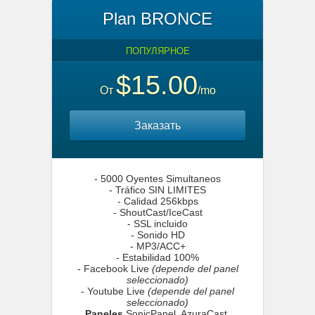
Plan BRONCE
ПОПУЛЯРНОЕ
$15.00
От
/mo
Заказать
- 5000 Oyentes Simultaneos
- Tráfico SIN LIMITES
- Calidad 256kbps
- ShoutCast/IceCast
- SSL incluido
- Sonido HD
- MP3/ACC+
- Estabilidad 100%
- Facebook Live
(depende del panel
seleccionado)
- Youtube Live
(depende del panel
seleccionado)
Paneles
SonicPanel, AzuraCast,