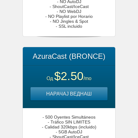
- NO AutoDJ
- ShoutCast/IceCast
- NO WebDJ
- NO Playlist por Horario
- NO Jingles & Spot
- SSL incluido
AzuraCast (BRONCE)
$2.50
Од
/mo
НАРАЧАЈ ВЕДНАШ
- 500 Oyentes Simultáneos
- Tráfico SIN LIMITES
- Calidad 320kbps (incluido)
- 5GB AutoDJ
- ShoutCast/IceCast