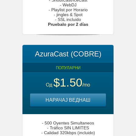
- WebDJ
- Playlist por Horario
- jingles & Spot
- SSL incluido
Pruebalo por 2 días
AzuraCast (COBRE)
ПОПУЛАРНИ
$1.50
Од
/mo
НАРАЧАЈ ВЕДНАШ
- 500 Oyentes Simultaneos
- Tráfico SIN LIMITES
- Calidad 320kbps (incluido)