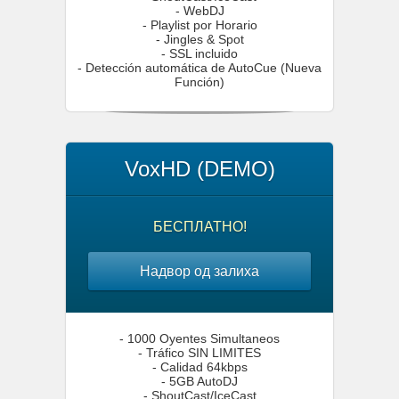
- WebDJ
- Playlist por Horario
- Jingles & Spot
- SSL incluido
- Detección automática de AutoCue (Nueva
Función)
VoxHD (DEMO)
БЕСПЛАТНО!
Надвор од залиха
- 1000 Oyentes Simultaneos
- Tráfico SIN LIMITES
- Calidad 64kbps
- 5GB AutoDJ
- ShoutCast/IceCast