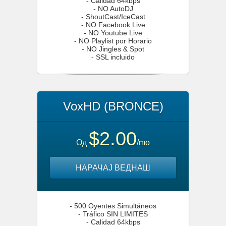
- Calidad 64kbps
- NO AutoDJ
- ShoutCast/IceCast
- NO Facebook Live
- NO Youtube Live
- NO Playlist por Horario
- NO Jingles & Spot
- SSL incluido
VoxHD (BRONCE)
$2.00
Од
/mo
НАРАЧАЈ ВЕДНАШ
- 500 Oyentes Simultáneos
- Tráfico SIN LIMITES
- Calidad 64kbps