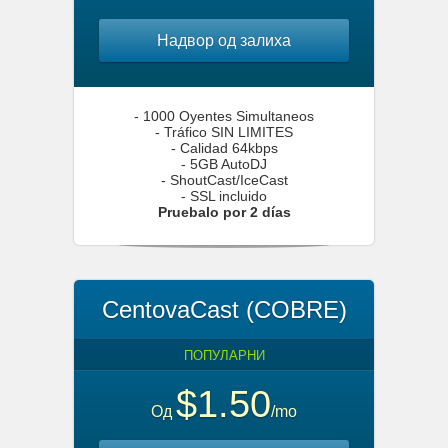
Надвор од залиха
- 1000 Oyentes Simultaneos
- Tráfico SIN LIMITES
- Calidad 64kbps
- 5GB AutoDJ
- ShoutCast/IceCast
- SSL incluido
Pruebalo por 2 días
CentovaCast (COBRE)
ПОПУЛАРНИ
$1.50
Од
/mo