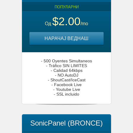
ПОПУЛАРНИ
$2.00
Од
/mo
НАРАЧАЈ ВЕДНАШ
- 500 Oyentes Simultaneos
- Tráfico SIN LIMITES
- Calidad 64kbps
- NO AutoDJ
- ShoutCast/IceCast
- Facebook Live
- Youtube Live
- SSL incluido
SonicPanel (BRONCE)