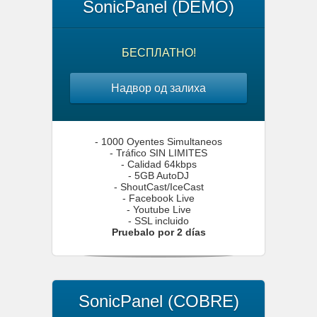
SonicPanel (DEMO)
БЕСПЛАТНО!
Надвор од залиха
- 1000 Oyentes Simultaneos
- Tráfico SIN LIMITES
- Calidad 64kbps
- 5GB AutoDJ
- ShoutCast/IceCast
- Facebook Live
- Youtube Live
- SSL incluido
Pruebalo por 2 días
SonicPanel (COBRE)