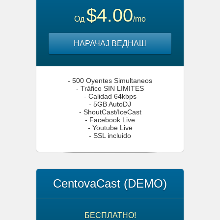
$4.00
Од
/mo
НАРАЧАЈ ВЕДНАШ
- 500 Oyentes Simultaneos
- Tráfico SIN LIMITES
- Calidad 64kbps
- 5GB AutoDJ
- ShoutCast/IceCast
- Facebook Live
- Youtube Live
- SSL incluido
CentovaCast (DEMO)
БЕСПЛАТНО!