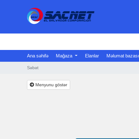
Ana səhifə
Mağaza
Elanlar
Məlumat bazası
Səbət
Menyunu göstər