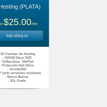
Hosting (PLATA)
$25.00
an
/mo
İndi sifariş et
 20 Cuentas de Hosting
- 100GB Disco SSD
- Softaculous, SitePad
- Protección Anti DDos
- Imunify360
 (solo versiones recientes)
- Marca Blanca
- SSL Gratis