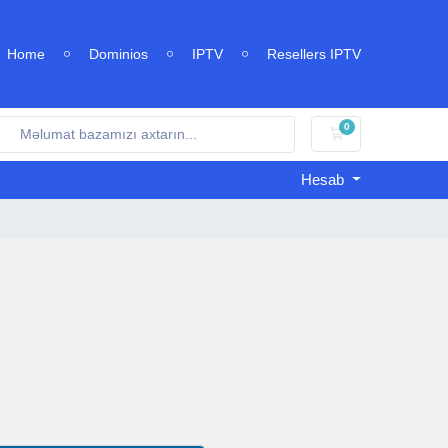
Home
Dominios
IPTV
Resellers IPTV
0
Səbət
Hesab