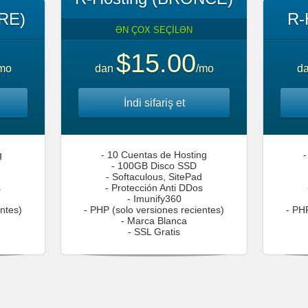
RE)
R-
ƏN ÇOX SEÇİLƏN
$15.00
mo
dan
/mo
d
İndi sifariş et
g
- 10 Cuentas de Hosting
-
- 100GB Disco SSD
- Softaculous, SitePad
s
- Protección Anti DDos
- Imunify360
entes)
- PHP (solo versiones recientes)
- PHP
- Marca Blanca
- SSL Gratis