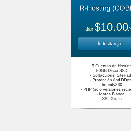
R-Hosting (COB
$10.00
dan
/
İndi sifariş et
- 5 Cuentas de Hostin
- 50GB Disco SSD
- Softaculous, SitePad
- Protección Anti DDo
- Imunify360
- PHP (solo versiones reci
- Marca Blanca
- SSL Gratis