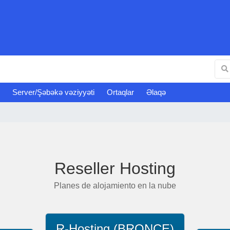
Server/Şəbəkə vəziyyəti
Ortaqlar
Əlaqə
Reseller Hosting
Planes de alojamiento en la nube
R-Hosting (BRONCE)