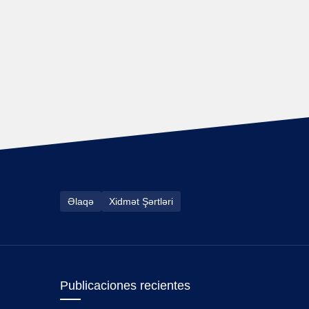
Əlaqə
Xidmət Şərtləri
Publicaciones recientes