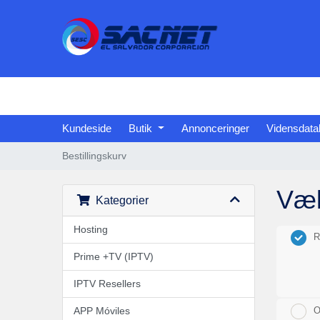
Kundeside
Butik
Annonceringer
Vidensdata
Bestillingskurv
Væ
Kategorier
Hosting
R
Prime +TV (IPTV)
IPTV Resellers
APP Móviles
O