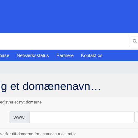
base
Netværksstatus
Partnere
Kontakt os
lg et domænenavn…
egistrer et nyt domæne
www.
verfør dit domæne fra en anden registrator