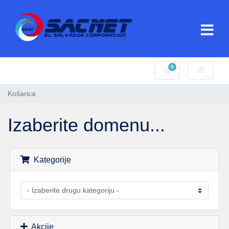
0
Košarica
Košarica
Izaberite domenu...
Kategorije
Akcije