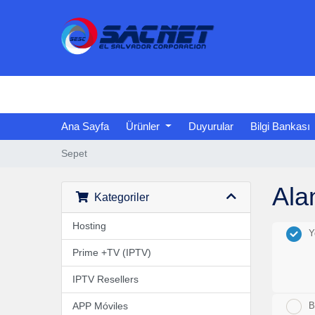
Ana Sayfa
Ürünler
Duyurular
Bilgi Bankası
Sepet
Ala
Kategoriler
Hosting
Y
Prime +TV (IPTV)
IPTV Resellers
APP Móviles
B