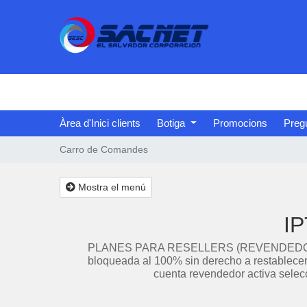
Àrea d'Inici clients
Botiga
Promocions
Preg
Carro de Comandes
Mostra el menú
IP
PLANES PARA RESELLERS (REVENDEDORES). Es
bloqueada al 100% sin derecho a restablecer
cuenta revendedor activa selec