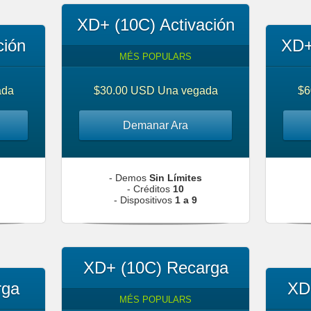
XD+ (10C) Activación
ción
XD+
MÉS POPULARS
ada
$30.00 USD Una vegada
$6
Demanar Ara
- Demos
Sin Límites
- Créditos
10
- Dispositivos
1 a 9
XD+ (10C) Recarga
rga
XD
MÉS POPULARS