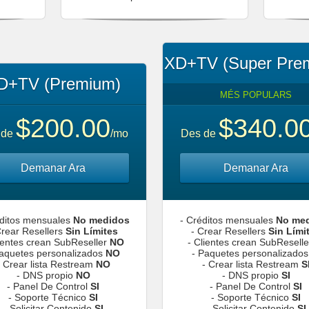
XD+TV (Super Pre
D+TV (Premium)
MÉS POPULARS
$200.00
$340.0
 de
/mo
Des de
Demanar Ara
Demanar Ara
éditos mensuales
No medidos
- Créditos mensuales
No me
Crear Resellers
Sin Límites
- Crear Resellers
Sin Lími
lientes crean SubReseller
NO
- Clientes crean SubResell
Paquetes personalizados
NO
- Paquetes personalizado
- Crear lista Restream
NO
- Crear lista Restream
S
- DNS propio
NO
- DNS propio
SI
- Panel De Control
SI
- Panel De Control
SI
- Soporte Técnico
SI
- Soporte Técnico
SI
- Solicitar Contenido
SI
- Solicitar Contenido
SI