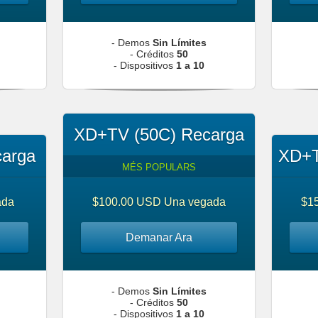
- Demos
Sin Límites
- Créditos
50
- Dispositivos
1 a 10
XD+TV (50C) Recarga
arga
XD+T
MÉS POPULARS
ada
$100.00 USD Una vegada
$1
Demanar Ara
- Demos
Sin Límites
- Créditos
50
- Dispositivos
1 a 10