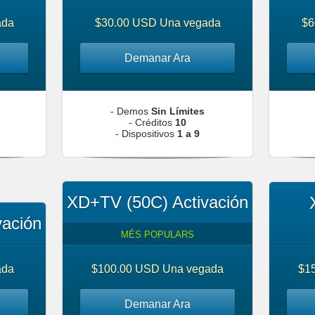
ada
$30.00 USD Una vegada
$6
Demanar Ara
- Demos
Sin Límites
- Créditos
10
- Dispositivos
1 a 9
XD+TV (50C) Activación
vación
MÉS POPULARS
ada
$100.00 USD Una vegada
$1
Demanar Ara