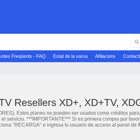
untes Freqüents - FAQ
Estat de la xarxa
Afiliacions
Contacti
TV Resellers XD+, XD+TV, X
tos planes no pueden ser usados como créditos para uso p
 el servicio. ***IMPORTANTE*** Si es primera compra por favo
ciona "RECARGA" e ingresa tu usuario de acceso al panel de IP