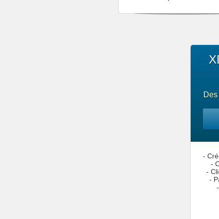
X
Des
- Cr
- 
- C
- 