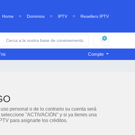
Home
Dominios
IPTV
Resellers IPTV
0
Carro de Comand
'ns
Compte
DGO
ersonal o de lo contrario su cuenta será
r seleccione "ACTIVACIÓN" y si ya tienes una
TV para asignarte los créditos.