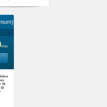
mium)
0
/mo
didos
tes
er
SI
s
SI
I