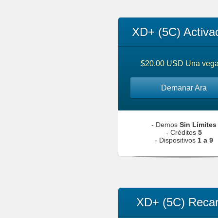
XD+ (5C) Activa
$20.00 USD Una veg
Demanar Ara
- Demos
Sin Límites
- Créditos
5
- Dispositivos
1 a 9
XD+ (5C) Reca