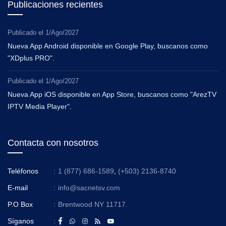
Publicaciones recientes
Publicado el
1/Ago/2027
Nueva App Android disponible en Google Play, buscanos como
"XDplus PRO".
Publicado el
1/Ago/2027
Nueva App iOS disponible en App Store, buscanos como "ArezTV
IPTV Media Player".
Contacta con nosotros
Teléfonos
:
1 (877) 686-1589
,
(+503) 2136-8740
E-mail
:
info@sacnetsv.com
P.O Box
:
Brentwood NY 11717.
Síganos
: