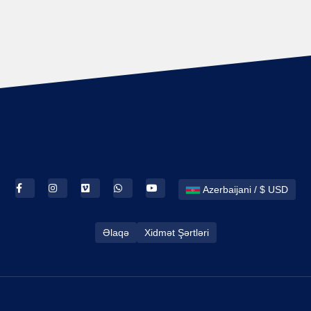
Azerbaijani / $ USD
Əlaqə
Xidmət Şərtləri