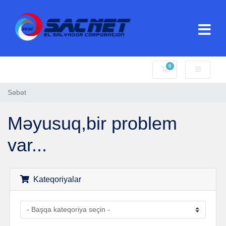
0
Səbət
Səbət
Məyusuq,bir problem
var...
Kateqoriyalar