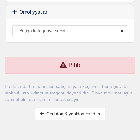
Əməliyyatlar
Bitib
Hal-hazırda bu məhsulun satışı həyata keçirilmir, buna görə bu
məhsul üzrə xidmət müvəqqəti dayandırlıb. Əlavə məlumat üçün
zəhmət olmasa bizimlə əlaqə saxlayın.
Geri dön & yenidən cəhd et