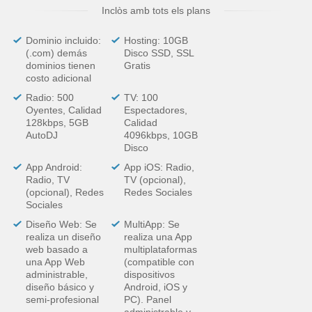
Inclòs amb tots els plans
Dominio incluido:
Hosting: 10GB
(.com) demás
Disco SSD, SSL
dominios tienen
Gratis
costo adicional
Radio: 500
TV: 100
Oyentes, Calidad
Espectadores,
128kbps, 5GB
Calidad
AutoDJ
4096kbps, 10GB
Disco
App Android:
App iOS: Radio,
Radio, TV
TV (opcional),
(opcional), Redes
Redes Sociales
Sociales
Diseño Web: Se
MultiApp: Se
realiza un diseño
realiza una App
web basado a
multiplataformas
una App Web
(compatible con
administrable,
dispositivos
diseño básico y
Android, iOS y
semi-profesional
PC). Panel
administrable y