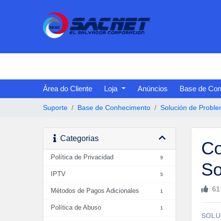
Área do Cliente
Loja
Anúncios
Base de Con
Suporte
Base de Conhecimento
Solución de Proble
Categorias
Co
Política de Privacidad
9
So
IPTV
5
61
Métodos de Pagos Adicionales
1
Política de Abuso
1
SOLU