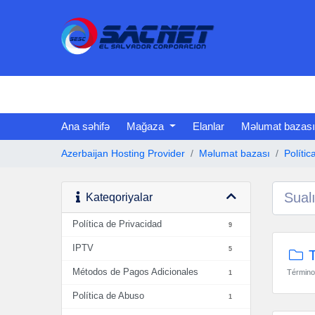
Ana səhifə
Mağaza
Elanlar
Məlumat bazası
Azerbaijan Hosting Provider
Məlumat bazası
Polític
Kateqoriyalar
Política de Privacidad
9
IPTV
5
T
Métodos de Pagos Adicionales
Término
1
Política de Abuso
1