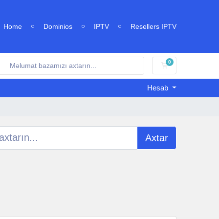
Home
Dominios
IPTV
Resellers IPTV
0
Səbət
Hesab
Axtar