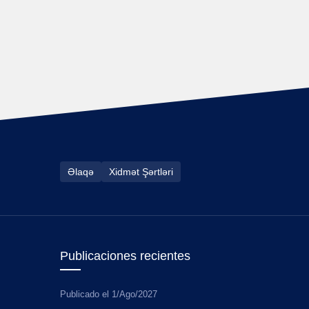
Əlaqə
Xidmət Şərtləri
Publicaciones recientes
Publicado el
1/Ago/2027