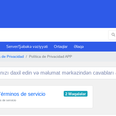
Server/Şəbəkə vəziyyəti
Ortaqlar
Əlaqə
a de Privacidad
Política de Privacidad APP
érminos de servicio
2 Məqalələr
s de servicio