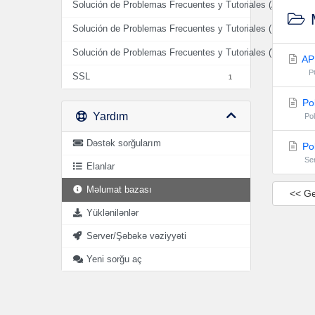
Solución de Problemas Frecuentes y Tutoriales (AUDIO)
2
M
Solución de Problemas Frecuentes y Tutoriales (HOSTIN
Solución de Problemas Frecuentes y Tutoriales (VIDEO)
0
AP
PO
SSL
1
Pol
Yardım
Po
Dəstək sorğularım
Pol
Se
Elanlar
Məlumat bazası
<< Ge
Yüklənilənlər
Server/Şəbəkə vəziyyəti
Yeni sorğu aç