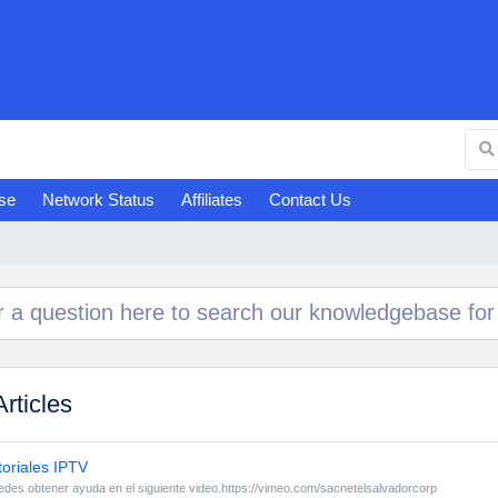
se
Network Status
Affiliates
Contact Us
rticles
oriales IPTV
edes obtener ayuda en el siguiente video.https://vimeo.com/sacnetelsalvadorcorp