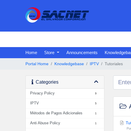
Home
Store
Announcements
Knowledgeba
Portal Home
Knowledgebase
IPTV
Tutoriales
Categories
Privacy Policy
9
IPTV
5
A
Métodos de Pagos Adicionales
1
Tut
Anti Abuse Policy
1
Pu