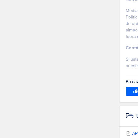
Median
Políti
de ord
almace
fuera 
Contá
Si ust
nuestr
Bu ca
U
AP