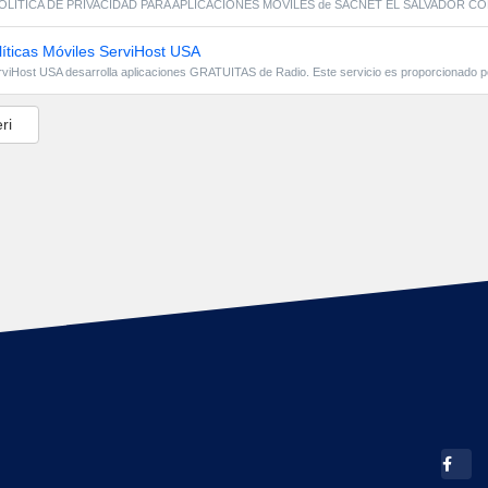
LÍTICA DE PRIVACIDAD PARA APLICACIONES MÓVILES de SACNET EL SALVADOR CORP. E
íticas Móviles ServiHost USA
rviHost USA desarrolla aplicaciones GRATUITAS de Radio. Este servicio es proporcionado po
ri