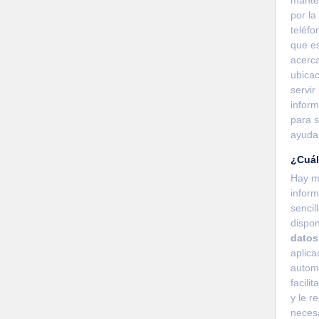
por la
teléfo
que es
acerca
ubicac
servir
inform
para s
ayudar
¿Cuál
Hay mú
inform
sencil
dispon
datos
aplica
autom
facili
y le r
necesa