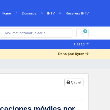
Home
Dominios
IPTV
Resellers IPTV
0
Səbət
Hesab
Daha çox öyrən
Çap et
licaciones móviles por