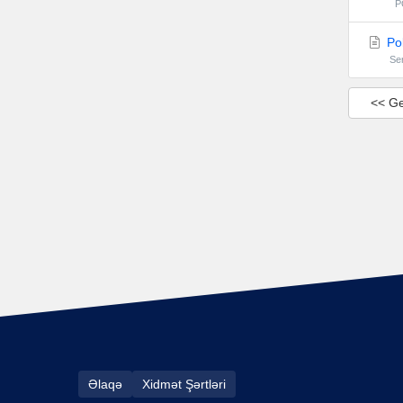
PO
Pol
Se
<< Ge
Əlaqə
Xidmət Şərtləri