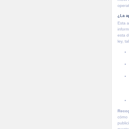
operat
¿La ap
Esta a
inform
esta d
ley, t
Recog
cómo s
public
manten