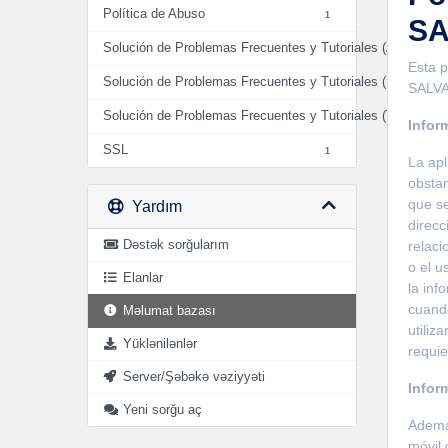
Política de Abuso
1
SA
Solución de Problemas Frecuentes y Tutoriales (AUDIO)
2
Esta p
Solución de Problemas Frecuentes y Tutoriales (HOSTIN
SALVA
Solución de Problemas Frecuentes y Tutoriales (VIDEO)
0
Infor
SSL
1
La apl
obstan
que se
Yardım
direcc
Dəstək sorğularım
relaci
o el u
Elanlar
la inf
cuando
Məlumat bazası
utiliz
Yüklənilənlər
requie
Server/Şəbəkə vəziyyəti
Infor
Yeni sorğu aç
Además
móvil 