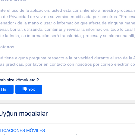
te el uso de la aplicación, usted está consintiendo a nuestro proces
ca de Privacidad de vez en su versión modificada por nosotros. "Procesa
enador / de la mano o usar o información que afecta de ninguna manera
nar, borrar, utilizando, combinar y revelar la información, todo lo cual 
de la India, su información será transferida, procesa y se almacena allí
ctenos
ed tiene alguna pregunta respecto a la privacidad durante el uso de la 
as prácticas, por favor en contacto con nosotros por correo electrón
vab sizə kömək etdi?
Hə
Yox
yğun məqalələr
LICACIONES MÓVILES