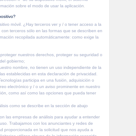
formación sobre el modo de usar la aplicación.
positivo?
itivo móvil. ¿Hay terceros ver y / o tener acceso a la
n con terceros sólo en las formas que se describen en
ormación recopilada automáticamente: como exige la
proteger nuestros derechos, proteger su seguridad o
 del gobierno;
uestro nombre, no tienen un uso independiente de la
las establecidas en esta declaración de privacidad.
Tecnologías participa en una fusión, adquisición o
orreo electrónico y / o un aviso prominente en nuestro
ación, como así como las opciones que pueda tener
lisis como se describe en la sección de abajo
n las empresas de análisis para ayudar a entender
e uso. Trabajamos con los anunciantes y redes de
ad proporcionada en la solicitud que nos ayuda a
icitarias utilizan alguna de la información recogida