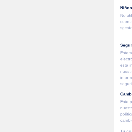
Niños
No uti
cuenta
sgcat
Segur
Estamo
electr
esta i
nuest
infor
segur
Camb
Esta p
nuestr
políti
cambio
Tu co