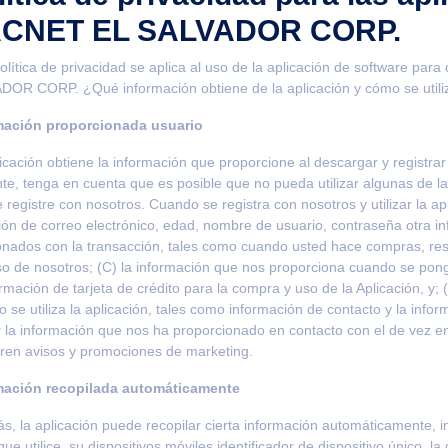
CNET EL SALVADOR CORP.
olítica de privacidad se aplica al uso de la aplicación de software pa
G WEB)
0
DOR CORP. ¿Qué información obtiene de la aplicación y cómo se utili
mación proporcionada usuario
icación obtiene la información que proporcione al descargar y registrar
te, tenga en cuenta que es posible que no pueda utilizar algunas de la
 registre con nosotros. Cuando se registra con nosotros y utilizar la ap
ión de correo electrónico, edad, nombre de usuario, contraseña otra inf
onados con la transacción, tales como cuando usted hace compras, res
so de nosotros; (C) la información que nos proporciona cuando se pon
ormación de tarjeta de crédito para la compra y uso de la Aplicación, y;
 se utiliza la aplicación, tales como información de contacto y la in
ar la información que nos ha proporcionado en contacto con el de vez 
ren avisos y promociones de marketing.
mación recopilada automáticamente
, la aplicación puede recopilar cierta información automáticamente, inc
que utilice, su dispositivos móviles identificador de dispositivo único, la