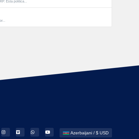
sta política...
r...
Azerbaijani / $ USD