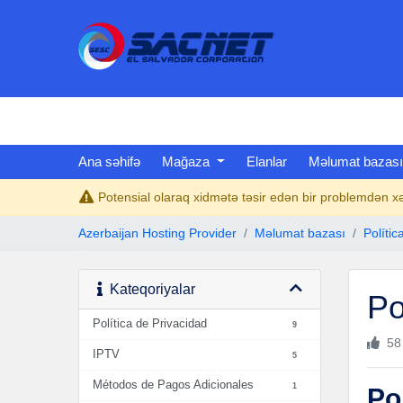
Ana səhifə
Mağaza
Elanlar
Məlumat bazası
Potensial olaraq xidmətə təsir edən bir problemdən x
Azerbaijan Hosting Provider
Məlumat bazası
Polític
Kateqoriyalar
Po
Política de Privacidad
9
58
IPTV
5
Métodos de Pagos Adicionales
1
Po