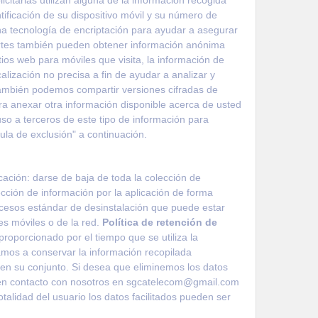
entificación de su dispositivo móvil y su número de
una tecnología de encriptación para ayudar a asegurar
partes también pueden obtener información anónima
tios web para móviles que visita, la información de
calización no precisa a fin de ayudar a analizar y
. También podemos compartir versiones cifradas de
ra anexar otra información disponible acerca de usted
uso a terceros de este tipo de información para
usula de exclusión" a continuación.
cación: darse de baja de toda la colección de
ección de información por la aplicación de forma
procesos estándar de desinstalación que puede estar
es móviles o de la red.
Política de retención de
roporcionado por el tiempo que se utiliza la
amos a conservar la información recopilada
en su conjunto. Si desea que eliminemos los datos
se en contacto con nosotros en sgcatelecom@gmail.com
alidad del usuario los datos facilitados pueden ser