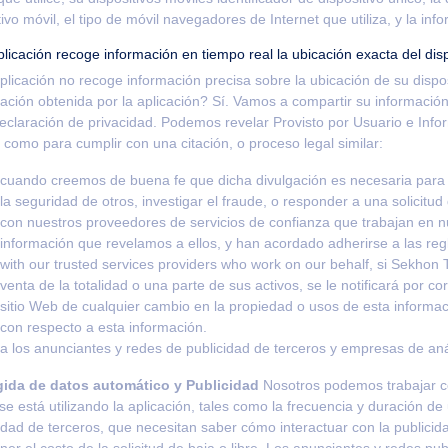
ivo móvil, el tipo de móvil navegadores de Internet que utiliza, y la in
licación recoge información en tiempo real la ubicación exacta del dis
plicación no recoge información precisa sobre la ubicación de su dispos
ación obtenida por la aplicación? Sí. Vamos a compartir su informació
eclaración de privacidad. Podemos revelar Provisto por Usuario e Inf
al como para cumplir con una citación, o proceso legal similar:
cuando creemos de buena fe que dicha divulgación es necesaria para 
la seguridad de otros, investigar el fraude, o responder a una solicitud
con nuestros proveedores de servicios de confianza que trabajan en n
información que revelamos a ellos, y han acordado adherirse a las reg
with our trusted services providers who work on our behalf, si Sekhon 
venta de la totalidad o una parte de sus activos, se le notificará por c
sitio Web de cualquier cambio en la propiedad o usos de esta inform
con respecto a esta información.
a los anunciantes y redes de publicidad de terceros y empresas de aná
ida de datos automático y Publicidad
Nosotros podemos trabajar co
e está utilizando la aplicación, tales como la frecuencia y duración d
idad de terceros, que necesitan saber cómo interactuar con la publicid
er el costo de la solicitud de baja o libre. Los anunciantes y redes publ