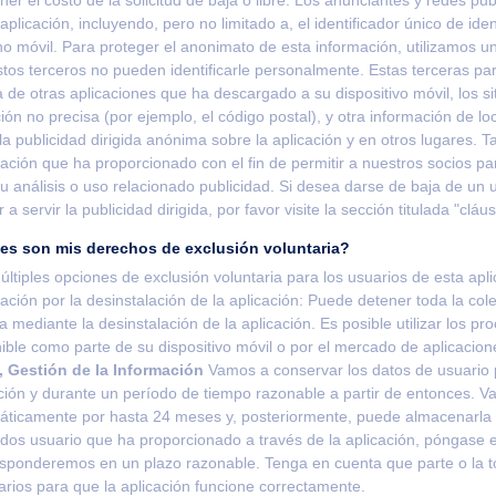
 aplicación, incluyendo, pero no limitado a, el identificador único de id
no móvil. Para proteger el anonimato de esta información, utilizamos 
tos terceros no pueden identificarle personalmente. Estas terceras 
 de otras aplicaciones que ha descargado a su dispositivo móvil, los si
ión no precisa (por ejemplo, el código postal), y otra información de lo
 la publicidad dirigida anónima sobre la aplicación y en otros lugares
ación que ha proporcionado con el fin de permitir a nuestros socios pa
u análisis o uso relacionado publicidad. Si desea darse de baja de un 
 a servir la publicidad dirigida, por favor visite la sección titulada "clá
es son mis derechos de exclusión voluntaria?
ltiples opciones de exclusión voluntaria para los usuarios de esta apli
ación por la desinstalación de la aplicación: Puede detener toda la col
la mediante la desinstalación de la aplicación. Es posible utilizar los 
ible como parte de su dispositivo móvil o por el mercado de aplicacion
, Gestión de la Información
Vamos a conservar los datos de usuario p
ción y durante un período de tiempo razonable a partir de entonces. V
áticamente por hasta 24 meses y, posteriormente, puede almacenarla 
tados usuario que ha proporcionado a través de la aplicación, pónga
esponderemos en un plazo razonable. Tenga en cuenta que parte o la tot
rios para que la aplicación funcione correctamente.