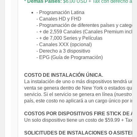
* Demás Países:
$6.00 USD + Tax con derecho a usa
- Programación Latina
- Canales HD y FHD
- Programación de diferentes países y categor
- + de 2,559 Canales (Canales Premium inclui
- + de 7,000 Series y Películas
- Canales XXX (opcional)
- Derecho a 3 dispositivo
- EPG (Guía de Programación)
COSTO DE INSTALACIÓN ÚNICA.
La instalación de uno o más dispositivos tendrá un c
venta se genera dentro de New York o estados que c
servicio. Si el servicio se genera en línea (
nuestro s
país, este costo no aplicará a un cargo único por ins
COSTOS POR DISPOSITIVOS FIRE STICK DE A
Un solo dispositivo tiene un costo de $59.99 + Tax c
SOLICITUDES DE INSTALACIONES O ASISTENC