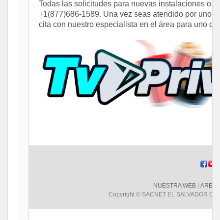
Todas las solicitudes para nuevas instalaciones o as
+1(877)686-1589. Una vez seas atendido por uno de 
cita con nuestro especialista en el área para uno de 
NUESTRA WEB
|
AREA 
Copyright © SACNET EL SALVADOR CORP.