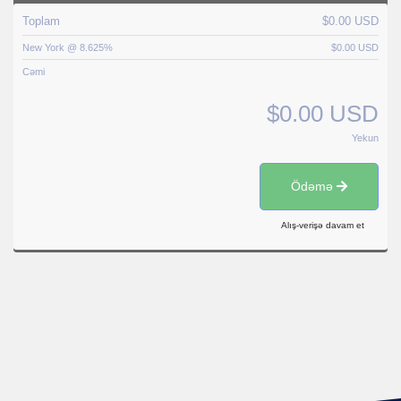
Toplam
$0.00 USD
New York @ 8.625%
$0.00 USD
Cəmi
$0.00 USD
Yekun
Ödəmə
Alış-verişə davam et