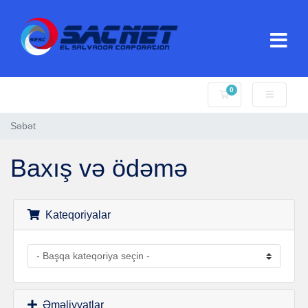
0
Səbət
Səbət
Baxış və ödəmə
Kateqoriyalar
Əməliyyatlar