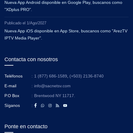
Nueva App Android disponible en Google Play, buscanos como
"XDplus PRO".
Publicado el
1/Ago/2027
Nueva App iOS disponible en App Store, buscanos como "ArezTV
IPTV Media Player".
Contacta con nosotros
Teléfonos
:
1 (877) 686-1589
,
(+503) 2136-8740
E-mail
:
info@sacnetsv.com
P.O Box
:
Brentwood NY 11717.
Síganos
:
Ponte en contacto