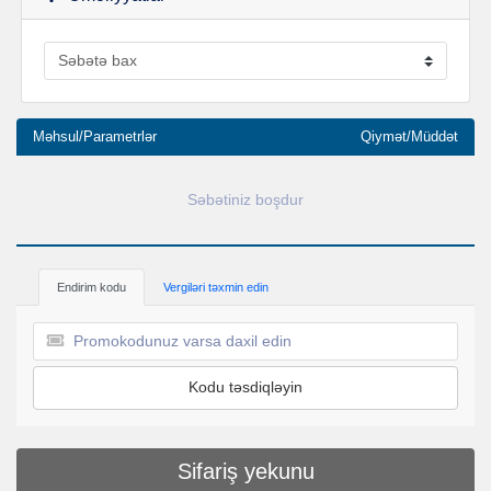
Məhsul/Parametrlər
Qiymət/Müddət
Səbətiniz boşdur
Endirim kodu
Vergiləri təxmin edin
Kodu təsdiqləyin
Sifariş yekunu