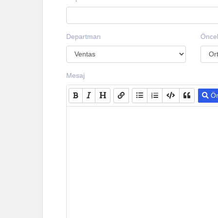
Departman
Öncel
Mesaj
Ön