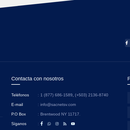
Contacta con nosotros
P
Teléfonos
:
1 (877) 686-1589
,
(+503) 2136-8740
E-mail
:
info@sacnetsv.com
P.O Box
:
Brentwood NY 11717.
Síganos
: