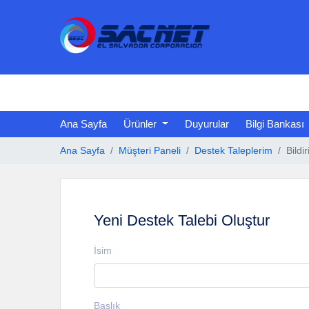
Ana Sayfa
Ürünler
Duyurular
Bilgi Bankası
Ana Sayfa
Müşteri Paneli
Destek Taleplerim
Bildi
Yeni Destek Talebi Oluştur
İsim
Başlık