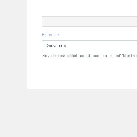
Eklentiler
Dosya seç
İzin verilen dosya türleri: .jpg, .gif, .jpeg, .png, .txt, .pdf (Ma