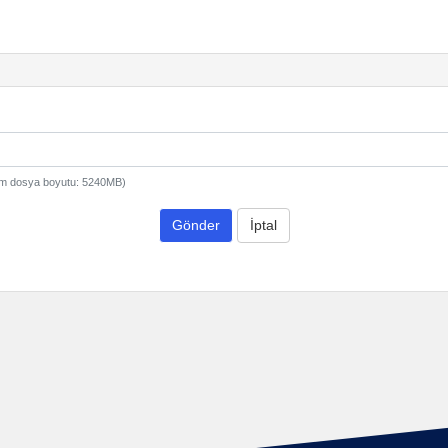
ksimum dosya boyutu: 5240MB)
Gönder
İptal