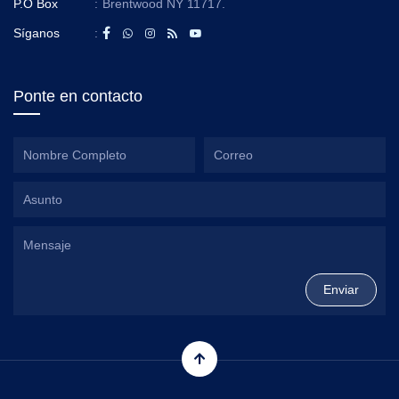
P.O Box
:
Brentwood NY 11717.
Síganos
:
Ponte en contacto