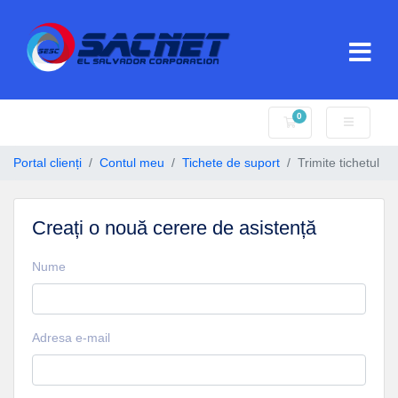
0
Coș de cumpărături
Portal clienți
Contul meu
Tichete de suport
Trimite tichetul
Creați o nouă cerere de asistență
Nume
Adresa e-mail