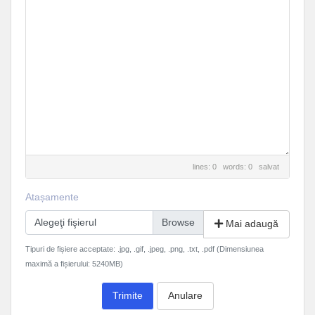
lines: 0 words: 0
salvat
Atașamente
Alegeţi fişierul
Mai adaugă
Tipuri de fișiere acceptate: .jpg, .gif, .jpeg, .png, .txt, .pdf (Dimensiunea
maximă a fișierului: 5240MB)
Trimite
Anulare