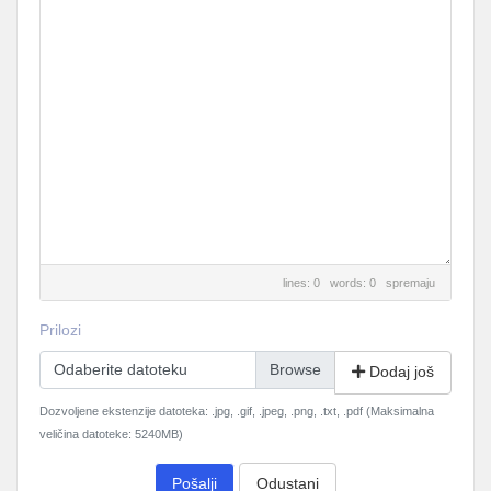
lines: 0 words: 0
spremaju
Prilozi
Odaberite datoteku
Dodaj još
Dozvoljene ekstenzije datoteka: .jpg, .gif, .jpeg, .png, .txt, .pdf (Maksimalna
veličina datoteke: 5240MB)
Pošalji
Odustani