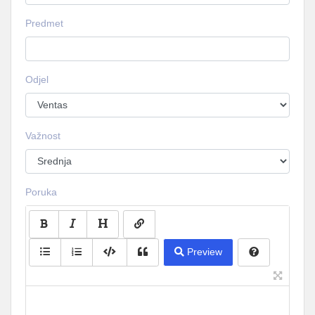
Predmet
Odjel
Važnost
Poruka
Preview