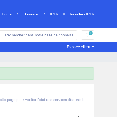
Home
Dominios
IPTV
Resellers IPTV
0
Votre panier
Espace client
tte page pour vérifier l'état des services disponibles