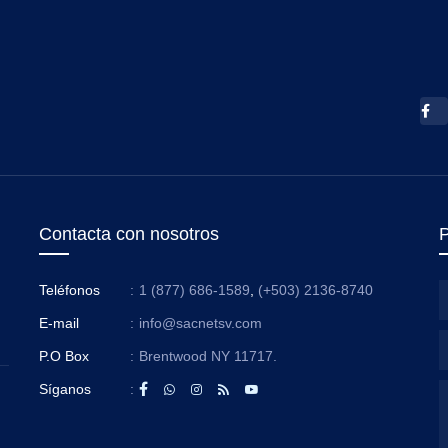
Contacta con nosotros
P
Teléfonos
:
1 (877) 686-1589
,
(+503) 2136-8740
E-mail
:
info@sacnetsv.com
P.O Box
:
Brentwood NY 11717.
Síganos
: