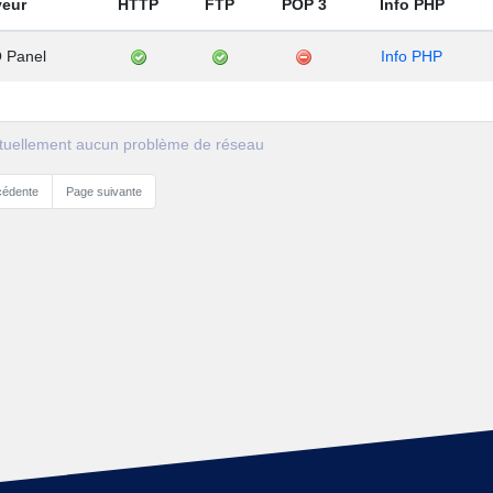
veur
HTTP
FTP
POP 3
Info PHP
 Panel
Info PHP
actuellement aucun problème de réseau
cédente
Page suivante