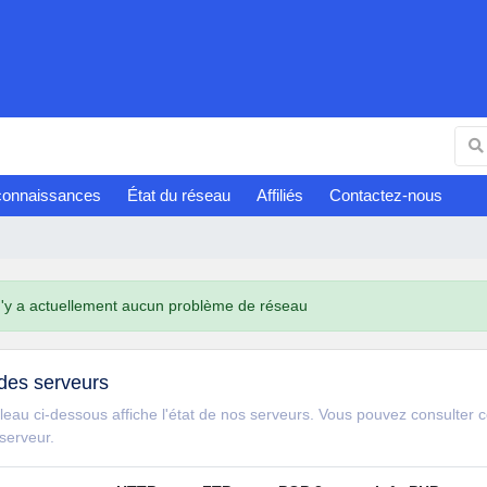
connaissances
État du réseau
Affiliés
Contactez-nous
n'y a actuellement aucun problème de réseau
 des serveurs
leau ci-dessous affiche l'état de nos serveurs. Vous pouvez consulter ce
 serveur.