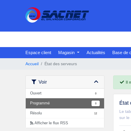
Espace client
Magasin
Actualités
Base de 
Accueil
État des serveurs
Voir
Il 
Ouvert
0
État
Programmé
0
Le tab
Résolu
12
sur le
Afficher le flux RSS