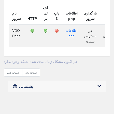
اف
بارگذاری
اطلاعات
پاپ
تي
نام
سرور
HTTP
پي
3
php
سرور
پایداری
VDO
اطلاعات
در
در
Panel
php
دسترس
سترس
نیست
نیست
هم اکنون مشکل زمان بندی شده شبکه وجود ندارد
صفحه بعد
صفحه قبل
پشتیبانی