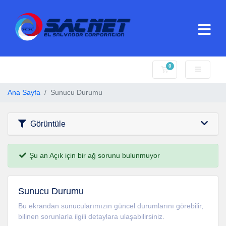
0
Sepet
Ana Sayfa
Sunucu Durumu
Görüntüle
Şu an Açık için bir ağ sorunu bulunmuyor
Sunucu Durumu
Bu ekrandan sunucularımızın güncel durumlarını görebilir,
bilinen sorunlarla ilgili detaylara ulaşabilirsiniz.