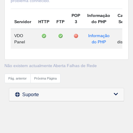
problema conhecido.
POP
Informação
Carga 
Servidor
HTTP
FTP
3
do PHP
Servid
VDO
Informação
Não
Panel
do PHP
disponív
Não existem actualmente Aberta Falhas de Rede
Pág. anterior
Próxima Página
Suporte