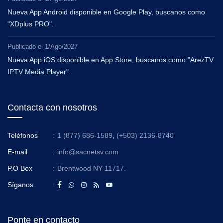
Nueva App Android disponible en Google Play, buscanos como
"XDplus PRO".
Publicado el
1/Ago/2027
Nueva App iOS disponible en App Store, buscanos como "ArezTV
IPTV Media Player".
Contacta con nosotros
Teléfonos
:
1 (877) 686-1589
,
(+503) 2136-8740
E-mail
:
info@sacnetsv.com
P.O Box
:
Brentwood NY 11717.
Síganos
:
Ponte en contacto