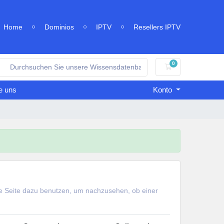
Home
Dominios
IPTV
Resellers IPTV
0
Mein Warenkorb
e uns
Konto
se Seite dazu benutzen, um nachzusehen, ob einer