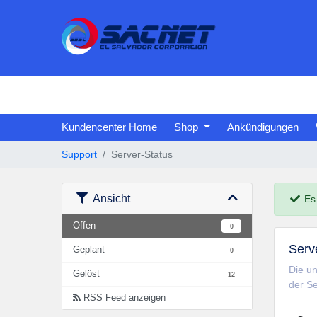
Kundencenter Home
Shop
Ankündigungen
Support
Server-Status
Ansicht
Es 
Offen
0
Serv
Geplant
0
Die un
Gelöst
12
der Se
RSS Feed anzeigen