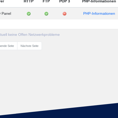
ver
HTTP
FTP
POP 3
PHP-Informationen
 Panel
PHP-Informationen
ktuell keine Offen Netzwerkprobleme
ende Seite
Nächste Seite