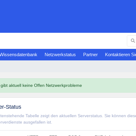
Wissensdatenbank
Netzwerkstatus
Partner
Kontaktieren Si
gibt aktuell keine Offen Netzwerkprobleme
er-Status
tenstehende Tabelle zeigt den aktuellen Serverstatus. Sie können die
rverdienste ausgefallen ist.