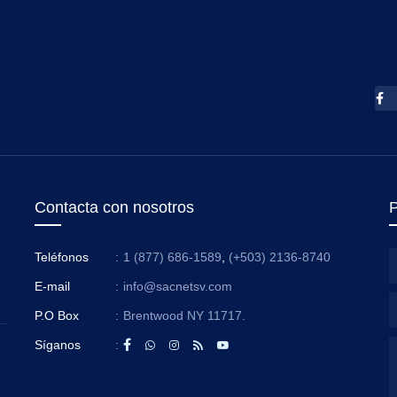
Contacta con nosotros
P
Teléfonos
:
1 (877) 686-1589
,
(+503) 2136-8740
E-mail
:
info@sacnetsv.com
P.O Box
:
Brentwood NY 11717.
Síganos
: