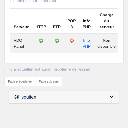
disponibles sur le serveur.
Charge
POP
Info
du
Serveur
HTTP
FTP
3
PHP
serveur
Di
VDO
Info
Non
Panel
PHP
disponible
d
Il n'y a actuellement aucun problème de réseau
Page précédente
Page suivante
soutien