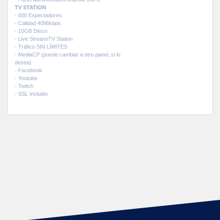
TV STATION
- 500 Espectadores
- Calidad 4096kbps
- 10GB Disco
- Live Stream/TV Station
- Tráfico SIN LÍMITES
- MediaCP (puede cambiar a otro panel, si lo
desea)
- Facebook
- Youtube
- Twitch
- SSL Incluido