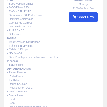
- Sitios web Sin Limites
Monthly
- 10GB Disco SSD
$1,300.00 Setup Fee
- Tráfico SIN LÍMITE
- Softaculous, SitePad y Otros
Order Now
- Dominios adicionales
- Cuentas de Correos
- Protección Anti DDos
- PHP 7.0 - 8.0
- SSL Gratis
RADIO
- 1000 Oyentes Simultáneos
- Tráfico SIN LIMITES
- Calidad 128kbps
- NO AutoDJ
- SonicPanel (puede cambiar a otro panel, si
lo desea)
- SSL incluido
APP ANDROID/iOS
- Player Flotante
- Radio Online
- TV Online
- Redes Sociales
- Programación Diaria
- Menú Interactivo
- Animaciones
- Fondo
- Logo
- Panel administrativo Android 100%