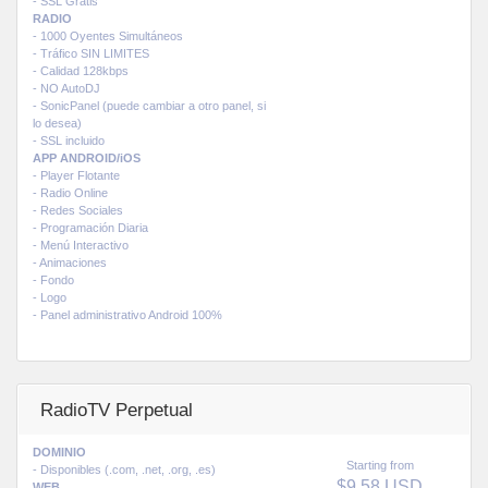
- SSL Gratis
RADIO
- 1000 Oyentes Simultáneos
- Tráfico SIN LIMITES
- Calidad 128kbps
- NO AutoDJ
- SonicPanel (puede cambiar a otro panel, si
lo desea)
- SSL incluido
APP ANDROID/iOS
- Player Flotante
- Radio Online
- Redes Sociales
- Programación Diaria
- Menú Interactivo
- Animaciones
- Fondo
- Logo
- Panel administrativo Android 100%
RadioTV Perpetual
DOMINIO
Starting from
- Disponibles (.com, .net, .org, .es)
$9.58 USD
WEB