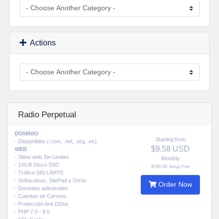
Actions
Radio Perpetual
DOMINIO
Starting from
- Disponibles (.com, .net, .org, .es)
$9.58 USD
WEB
- Sitios web Sin Limites
Monthly
- 10GB Disco SSD
$700.00 Setup Fee
- Tráfico SIN LÍMITE
- Softaculous, SitePad y Otros
Order Now
- Dominios adicionales
- Cuentas de Correos
- Protección Anti DDos
- PHP 7.0 - 8.0