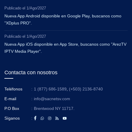
Publicado el
1/Ago/2027
Nueva App Android disponible en Google Play, buscanos como
"XDplus PRO".
Publicado el
1/Ago/2027
Nueva App iOS disponible en App Store, buscanos como "ArezTV
IPTV Media Player".
Contacta con nosotros
Teléfonos
:
1 (877) 686-1589
,
(+503) 2136-8740
E-mail
:
info@sacnetsv.com
P.O Box
:
Brentwood NY 11717.
Síganos
: