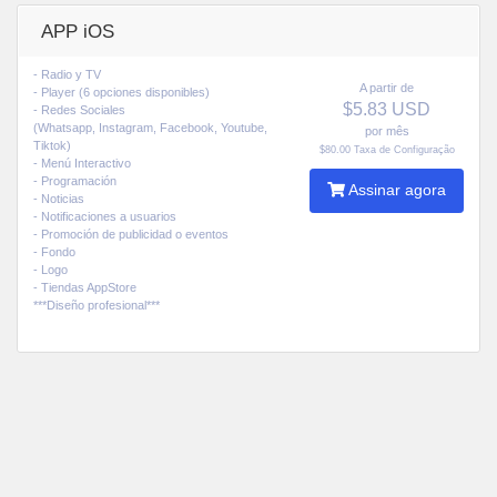
APP iOS
- Radio y TV
A partir de
- Player (6 opciones disponibles)
$5.83 USD
- Redes Sociales
(Whatsapp, Instagram, Facebook, Youtube,
por mês
Tiktok)
$80.00 Taxa de Configuração
- Menú Interactivo
- Programación
Assinar agora
- Noticias
- Notificaciones a usuarios
- Promoción de publicidad o eventos
- Fondo
- Logo
- Tiendas AppStore
***Diseño profesional***