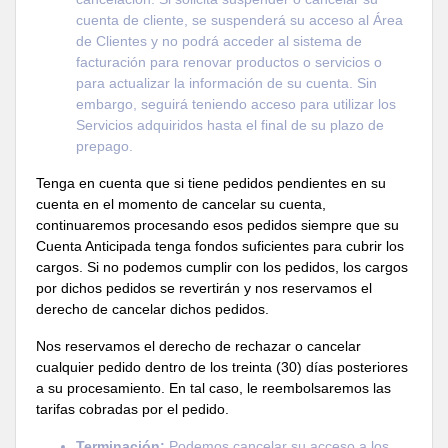
cuenta de cliente, se suspenderá su acceso al Área
de Clientes y no podrá acceder al sistema de
facturación para renovar productos o servicios o
para actualizar la información de su cuenta. Sin
embargo, seguirá teniendo acceso para utilizar los
Servicios adquiridos hasta el final de su plazo de
prepago.
Tenga en cuenta que si tiene pedidos pendientes en su
cuenta en el momento de cancelar su cuenta,
continuaremos procesando esos pedidos siempre que su
Cuenta Anticipada tenga fondos suficientes para cubrir los
cargos. Si no podemos cumplir con los pedidos, los cargos
por dichos pedidos se revertirán y nos reservamos el
derecho de cancelar dichos pedidos.
Nos reservamos el derecho de rechazar o cancelar
cualquier pedido dentro de los treinta (30) días posteriores
a su procesamiento. En tal caso, le reembolsaremos las
tarifas cobradas por el pedido.
Terminación:
Podemos cancelar su acceso a los