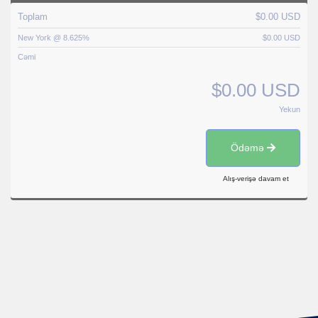
Toplam
$0.00 USD
New York @ 8.625%
$0.00 USD
Cəmi
$0.00 USD
Yekun
Ödəmə
Alış-verişə davam et