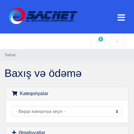
0
Səbət
Səbət
Baxış və ödəmə
Kateqoriyalar
Əməliyyatlar