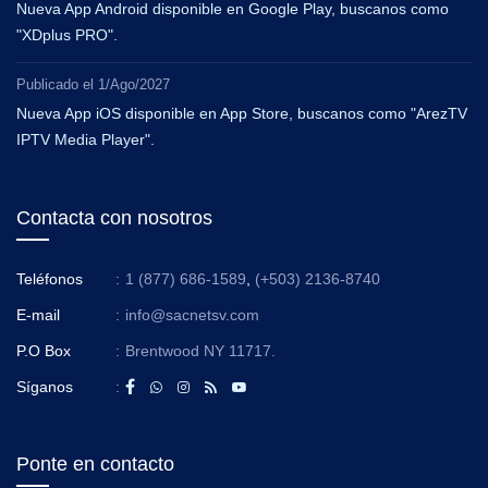
Nueva App Android disponible en Google Play, buscanos como
"XDplus PRO".
Publicado el
1/Ago/2027
Nueva App iOS disponible en App Store, buscanos como "ArezTV
IPTV Media Player".
Contacta con nosotros
Teléfonos
:
1 (877) 686-1589
,
(+503) 2136-8740
E-mail
:
info@sacnetsv.com
P.O Box
:
Brentwood NY 11717.
Síganos
:
Ponte en contacto