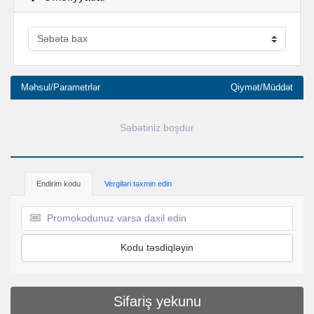
Məhsul/Parametrlər
Qiymət/Müddət
Səbətiniz boşdur
Endirim kodu
Vergiləri təxmin edin
Kodu təsdiqləyin
Sifariş yekunu