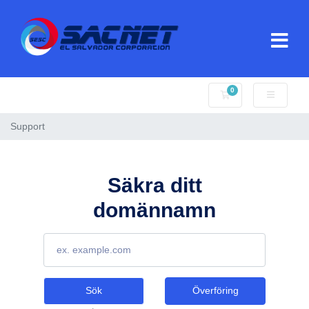
0
Kundvagn
Support
Säkra ditt
domännamn
Sök
Överföring