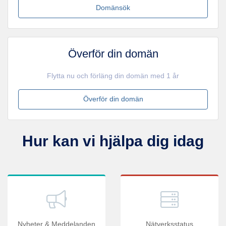
Domänsök
Överför din domän
Flytta nu och förläng din domän med 1 år
Överför din domän
Hur kan vi hjälpa dig idag
Nyheter & Meddelanden
Nätverksstatus