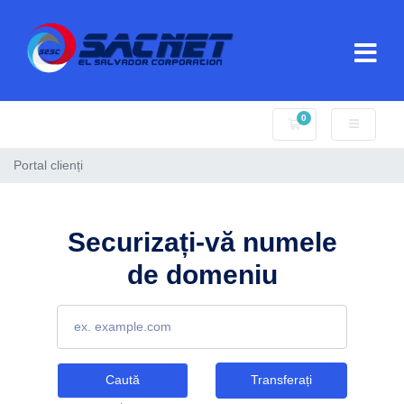
0
Coș de cumpărături
Portal clienți
Securizați-vă numele
de domeniu
Caută
Transferați